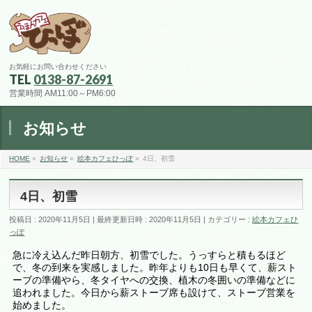
お気軽にお問い合わせください
TEL
0138-87-2691
営業時間 AM11:00～PM6:00
お知らせ
HOME
»
お知らせ
»
絵本カフェひっぽ
»
4日、初雪
4日、初雪
投稿日 : 2020年11月5日
最終更新日時 : 2020年11月5日
カテゴリー :
絵本カフェひ
っぽ
急に冷え込んだ昨日朝方、初雪でした。うっすらと積もるほど
で、冬の到来を実感しました。昨年よりも10日も早くて、薪スト
ーブの準備やら、冬タイヤへの交換、植木の冬囲いの準備などに
追われました。今日から薪ストーブ席も設けて、ストーブ営業を
始めました。