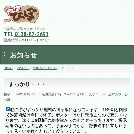
お気軽にお問い合わせください
TEL
0138-87-2691
営業時間 AM11:00～PM6:00
お知らせ
HOME
»
お知らせ
»
絵本カフェひっぽ
»
すっかり・・・
すっかり・・・
投稿日 : 2024年8月11日
最終更新日時 : 2024年8月11日
カテゴリー :
絵本カフェひ
っぽ
脇の塀がすっかり地域の掲示板になっています。野外劇と国際
民族芸術祭は今日で終了、ポスターは明日朝撤去なので寂しくな
ります。遠くは剣淵町の絵本館からのポスターもあります。掲示
期限のないものもあって、まぁ秋までかな。散歩途中に立ち止ま
って見ていかれる方もいて役立っています。