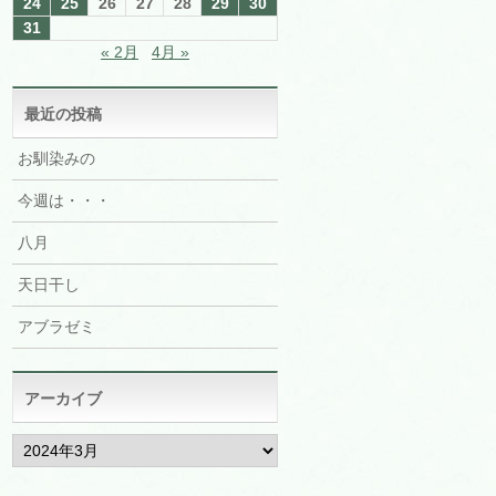
24
25
26
27
28
29
30
31
« 2月
4月 »
最近の投稿
お馴染みの
今週は・・・
八月
天日干し
アブラゼミ
アーカイブ
ア
ー
カ