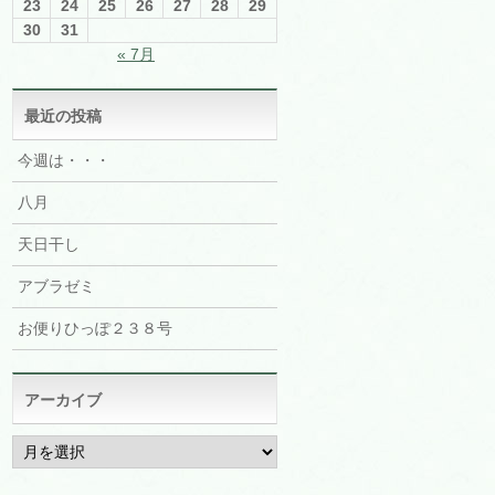
23
24
25
26
27
28
29
30
31
« 7月
最近の投稿
今週は・・・
八月
天日干し
アブラゼミ
お便りひっぽ２３８号
アーカイブ
ア
ー
カ