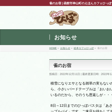
雀のお宿 | 函館市神山町のえほんカフェひっ
お知らせ
HOME
»
お知らせ
»
絵本カフェひっぽ
»
雀のお宿
雀のお宿
投稿日 : 2022年12月11日
最終更新日時 : 2022年1
積雪になりエサとなる雑草の実もない
ら、小さいバードテーブルは「おいお
いるのだから、そのうち恩返しが・・
8日～12日までのひっぽパスタは「あ
ップルパイ」です。ご来店お待ちして