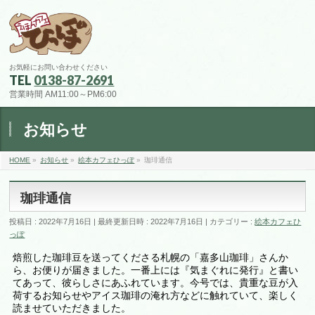
お気軽にお問い合わせください
TEL
0138-87-2691
営業時間 AM11:00～PM6:00
お知らせ
HOME
»
お知らせ
»
絵本カフェひっぽ
»
珈琲通信
珈琲通信
投稿日 : 2022年7月16日
最終更新日時 : 2022年7月16日
カテゴリー :
絵本カフェひ
っぽ
焙煎した珈琲豆を送ってくださる札幌の「嘉多山珈琲」さんか
ら、お便りが届きました。一番上には『気まぐれに発行』と書い
てあって、彼らしさにあふれています。今号では、貴重な豆が入
荷するお知らせやアイス珈琲の淹れ方などに触れていて、楽しく
読ませていただきました。