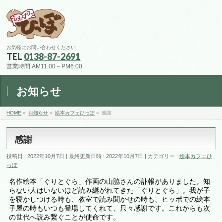
お気軽にお問い合わせください
TEL
0138-87-2691
営業時間 AM11:00～PM6:00
お知らせ
HOME
»
お知らせ
»
絵本カフェひっぽ
»
感謝
感謝
投稿日 : 2022年10月7日
最終更新日時 : 2022年10月7日
カテゴリー :
絵本カフェひ
っぽ
名作絵本「ぐりとぐら」作画の山脇さんの訃報がありました。知
らない人はいないほど読み継がれてきた「ぐりとぐら」。我が子
を寝かしつける時も、教室で読み聞かせの時も、ヒッポでの絵本
子屋の時もいつも登場してくれて、只々感謝です。これからも次
の世代へ読み繋ぐことが使命です。