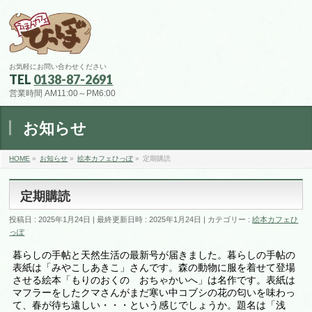
お気軽にお問い合わせください
TEL
0138-87-2691
営業時間 AM11:00～PM6:00
お知らせ
HOME
»
お知らせ
»
絵本カフェひっぽ
»
定期購読
定期購読
投稿日 : 2025年1月24日
最終更新日時 : 2025年1月24日
カテゴリー :
絵本カフェひ
っぽ
暮らしの手帖と天然生活の最新号が届きました。暮らしの手帖の
表紙は「みやこしあきこ」さんです。森の動物に服を着せて登場
させる絵本「もりのおくの おちゃかいへ」は名作です。表紙は
マフラーをしたクマさんがまだ寒い中コブシの花の匂いを味わっ
て、春が待ち遠しい・・・という感じでしょうか。題名は「浅