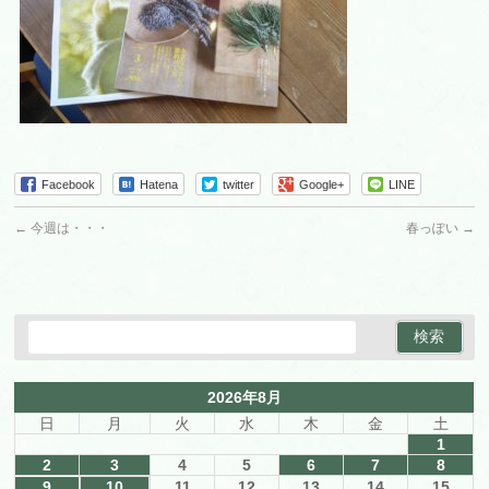
Facebook
Hatena
twitter
Google+
LINE
←
今週は・・・
春っぽい
→
2026年8月
日
月
火
水
木
金
土
1
2
3
4
5
6
7
8
9
10
11
12
13
14
15