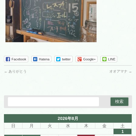
Facebook
Hatena
twitter
Google+
LINE
←
ありがとう
オオアマナ
→
2026年8月
日
月
火
水
木
金
土
1