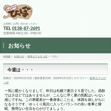
お気軽にお問い合わせください
TEL
0138-87-2691
営業時間 AM11:00～PM6:00
お知らせ
HOME
»
お知らせ
»
絵本カフェひっぽ
»
今週は・・・
今週は・・・
投稿日 : 2025年5月15日
最終更新日時 : 2025年5月15日
カテゴリー :
絵本カフェひ
っぽ
一気に暖かくなりまして、昨日は札幌で夏日２５度でした。函館
ではさほどではありませんが、こんなに早く夏の気配はいらない
感じですね。この寒暖差が一番身体にこたえ、体調を崩しがちに
なるそうです。ゆっくり風呂に入ってバランスの良い食事と睡
眠、無理ない生活を心がけてましょう。