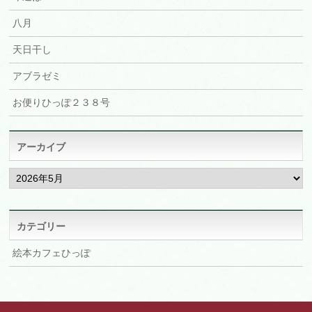
八月
天日干し
アブラゼミ
お便りひっぽ２３８号
アーカイブ
ア
ー
カ
イ
ブ
カテゴリー
絵本カフェひっぽ