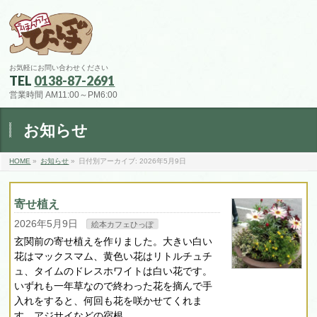
お気軽にお問い合わせください
TEL
0138-87-2691
営業時間 AM11:00～PM6:00
お知らせ
HOME
»
お知らせ
»
日付別アーカイブ: 2026年5月9日
寄せ植え
2026年5月9日
絵本カフェひっぽ
玄関前の寄せ植えを作りました。大きい白い
花はマックスマム、黄色い花はリトルチュチ
ュ、タイムのドレスホワイトは白い花です。
いずれも一年草なので終わった花を摘んで手
入れをすると、何回も花を咲かせてくれま
す。アジサイなどの宿根 …