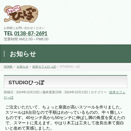
お気軽にお問い合わせください
TEL
0138-87-2691
営業時間 AM11:00～PM6:00
お知らせ
HOME
»
お知らせ
»
絵本カフェひっぽ
»
STUDIOひっぽ
STUDIOひっぽ
投稿日 : 2024年10月13日
最終更新日時 : 2024年10月13日
カテゴリー :
絵本カフェ
ひっぽ
ご注文いただいて、ちょっと座面が高いスツールを作りました。
スツールは6台目なので手順はわかっているものの、中々難しい
ものです。40センチ高から50センチに伸ばし脚の角度を変えたの
で、スマートに見えます。やはり木工は工夫して改良出来て面白
いと改めて実感しました。