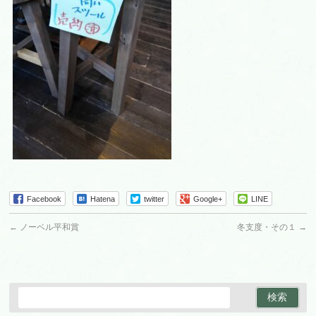
Facebook
Hatena
twitter
Google+
LINE
←
ノーベル平和賞
冬支度・その１
→