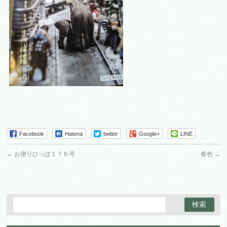
Facebook
Hatena
twitter
Google+
LINE
←
お便りひっぽ１７６号
春色
→