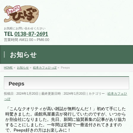
お気軽にお問い合わせください
TEL
0138-87-2691
営業時間 AM11:00～PM6:00
お知らせ
HOME
»
お知らせ
»
絵本カフェひっぽ
»
Peeps
Peeps
投稿日 : 2024年1月20日
最終更新日時 : 2024年1月20日
カテゴリー :
絵本カフェひ
っぽ
「こんなクオリティが高い雑誌が無料なんだ！」初めて手にした
時驚きました。函館蔦屋書店が発行していたのですが、いつから
か別会社になりました。先日、新聞に協賛募集の記事があり協力
することにしました。一年間は定期で一冊送付されてきますの
で、Peeps好きの方はお楽しみに！