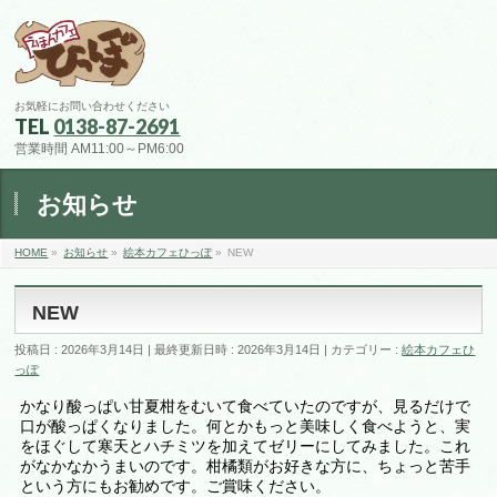
お気軽にお問い合わせください
TEL
0138-87-2691
営業時間 AM11:00～PM6:00
お知らせ
HOME
»
お知らせ
»
絵本カフェひっぽ
»
NEW
NEW
投稿日 : 2026年3月14日
最終更新日時 : 2026年3月14日
カテゴリー :
絵本カフェひ
っぽ
かなり酸っぱい甘夏柑をむいて食べていたのですが、見るだけで
口が酸っぱくなりました。何とかもっと美味しく食べようと、実
をほぐして寒天とハチミツを加えてゼリーにしてみました。これ
がなかなかうまいのです。柑橘類がお好きな方に、ちょっと苦手
という方にもお勧めです。ご賞味ください。