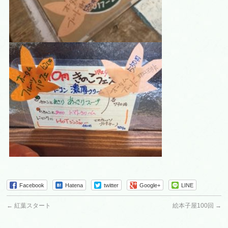
Facebook
Hatena
twitter
Google+
LINE
←
紅葉スタート
絵本子屋100回
→