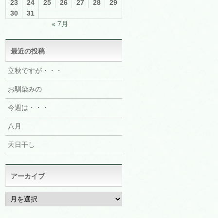
23
24
25
26
27
28
29
30
31
« 7月
最近の投稿
立秋ですが・・・
お馴染みの
今週は・・・
八月
天日干し
アーカイブ
ア
ー
カ