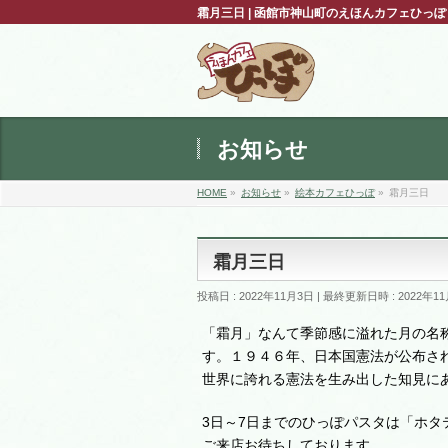
霜月三日 | 函館市神山町のえほんカフェひっ
お知らせ
HOME
»
お知らせ
»
絵本カフェひっぽ
»
霜月三日
霜月三日
投稿日 : 2022年11月3日
最終更新日時 : 2022年1
「霜月」なんて季節感に溢れた月の名
す。１９４６年、日本国憲法が公布さ
世界に誇れる憲法を生み出した知見に
3日～7日までのひっぽパスタは「ホ
ご来店お待ちしております。