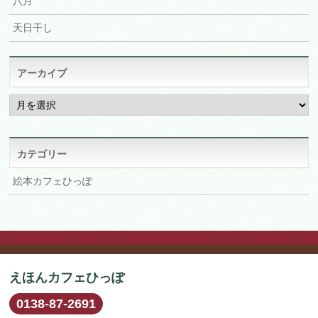
八月
天日干し
アーカイブ
ア
ー
カ
イ
ブ
カテゴリー
絵本カフェひっぽ
えほんカフェひっぽ
0138-87-2691