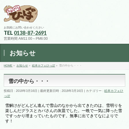
お気軽にお問い合わせください
TEL
0138-87-2691
営業時間 AM11:00～PM6:00
お知らせ
HOME
»
お知らせ
»
絵本カフェひっぽ
»
雪の中から・・・
雪の中から・・・
投稿日 : 2018年3月16日
最終更新日時 : 2018年3月16日
カテゴリー :
絵本カフェひ
っぽ
雪解けがどんどん進んで雪山のなかから出てきたのは、雪明りを
楽しんだグラスとカバさんの灰皿でした。一晩で一気に降った雪
ですっかり埋まっていたものです。無事に出てきてなによりで
す！