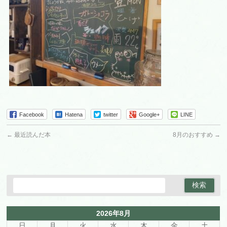
Facebook
Hatena
twitter
Google+
LINE
←
最近読んだ本
8月のおすすめ
→
2026年8月
日
月
火
水
木
金
土