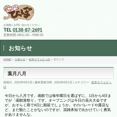
お気軽にお問い合わせください
TEL
0138-87-2691
営業時間 AM11:00～PM6:00
お知らせ
HOME
»
お知らせ
»
絵本カフェひっぽ
»
葉月八月
葉月八月
投稿日 : 2022年8月1日
最終更新日時 : 2022年8月1日
カテゴリー :
絵本カフェひっ
ぽ
今日から八月です。函館では毎年曜日を選ばずに、1日から4日ま
でが「函館港祭り」です。オープニングは今日の花火大会です
が、おそらく雨で4日に順延でしょうか。そのパレードや露店な
ど、まだ観たことがないのですが、混雑承知で出かけていく勇気
がありませんな。