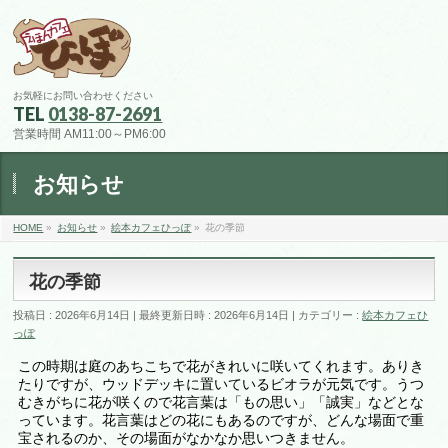
お気軽にお問い合わせください
TEL
0138-87-2691
営業時間 AM11:00～PM6:00
お知らせ
HOME
»
お知らせ
»
絵本カフェひっぽ
»
花の季節
花の季節
投稿日 : 2026年6月14日
最終更新日時 : 2026年6月14日
カテゴリー :
絵本カフェひ
っぽ
この時期は庭のあちこちで花がきれいに咲いてくれます。ありき
たりですが、ウッドデッキに置いているビオラが元気です。うつ
むきがちに花が咲くので花言葉は「もの思い」「誠実」などとな
っています。花言葉はどの花にもあるのですが、どんな場面で重
宝されるのか、その場面がなかなか思いつきません。