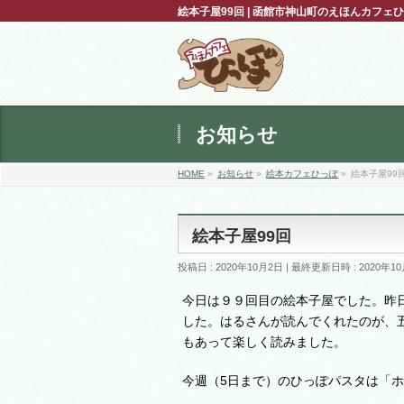
絵本子屋99回 | 函館市神山町のえほんカフ
お知らせ
HOME
»
お知らせ
»
絵本カフェひっぽ
»
絵本子屋99
絵本子屋99回
投稿日 : 2020年10月2日
最終更新日時 : 2020年1
今日は９９回目の絵本子屋でした。昨
した。はるさんが読んでくれたのが、
もあって楽しく読みました。
今週（5日まで）のひっぽパスタは「