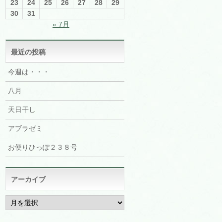
23
24
25
26
27
28
29
30
31
« 7月
最近の投稿
今週は・・・
八月
天日干し
アブラゼミ
お便りひっぽ２３８号
アーカイブ
ア
ー
カ