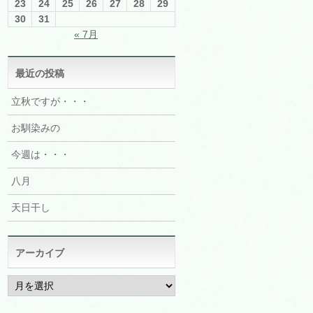
23
24
25
26
27
28
29
30
31
« 7月
最近の投稿
立秋ですが・・・
お馴染みの
今週は・・・
八月
天日干し
アーカイブ
ア
ー
カ