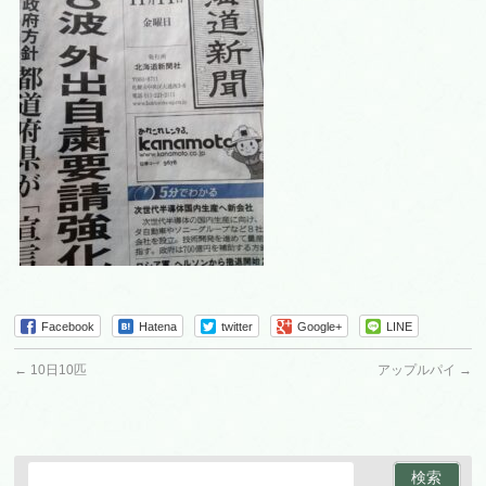
Facebook
Hatena
twitter
Google+
LINE
←
10日10匹
アップルパイ
→