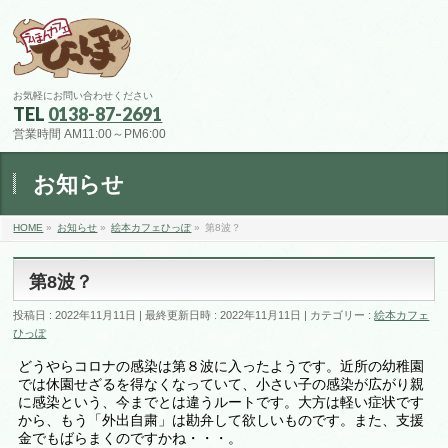
お気軽にお問い合わせください
TEL
0138-87-2691
営業時間 AM11:00～PM6:00
お知らせ
HOME
»
お知らせ
»
絵本カフェひっぽ
»
第8波？
第8波？
投稿日 : 2022年11月11日
最終更新日時 : 2022年11月11日
カテゴリー :
絵本カフェ
ひっぽ
どうやらコロナの感染は第８波に入ったようです。近所の幼稚園
では休園せざるを得なくなっていて、小さい子の感染が広がり親
に感染という、今までとは違うルートです。大方は軽い症状です
から、もう「外出自粛」は勘弁して欲しいものです。また、支援
金でもばらまくのですかね・・・。