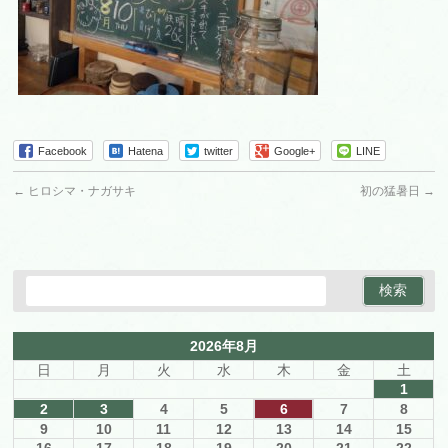
Facebook
Hatena
twitter
Google+
LINE
←
ヒロシマ・ナガサキ
初の猛暑日
→
2026年8月
日
月
火
水
木
金
土
1
2
3
4
5
6
7
8
9
10
11
12
13
14
15