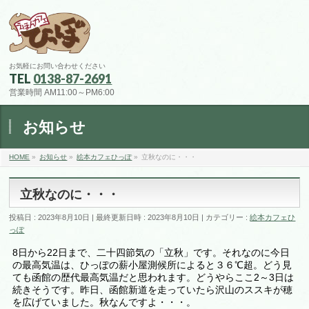
お気軽にお問い合わせください
TEL
0138-87-2691
営業時間 AM11:00～PM6:00
お知らせ
HOME
»
お知らせ
»
絵本カフェひっぽ
»
立秋なのに・・・
立秋なのに・・・
投稿日 : 2023年8月10日
最終更新日時 : 2023年8月10日
カテゴリー :
絵本カフェひ
っぽ
8日から22日まで、二十四節気の「立秋」です。それなのに今日
の最高気温は、ひっぽの薪小屋測候所によると３６℃超。どう見
ても函館の歴代最高気温だと思われます。どうやらここ2～3日は
続きそうです。昨日、函館新道を走っていたら沢山のススキが穂
を広げていました。秋なんですよ・・・。