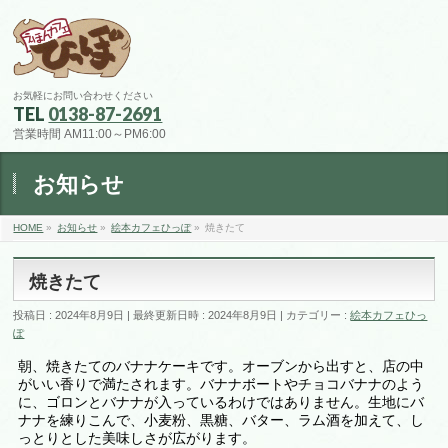
お気軽にお問い合わせください
TEL
0138-87-2691
営業時間 AM11:00～PM6:00
お知らせ
HOME
»
お知らせ
»
絵本カフェひっぽ
»
焼きたて
焼きたて
投稿日 : 2024年8月9日
最終更新日時 : 2024年8月9日
カテゴリー :
絵本カフェひっ
ぽ
朝、焼きたてのバナナケーキです。オーブンから出すと、店の中
がいい香りで満たされます。バナナボートやチョコバナナのよう
に、ゴロンとバナナが入っているわけではありません。生地にバ
ナナを練りこんで、小麦粉、黒糖、バター、ラム酒を加えて、し
っとりとした美味しさが広がります。