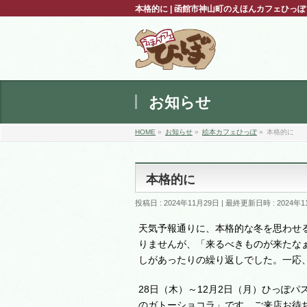
本格的に | 函館市神山町のえほんカフェひっ
お知らせ
HOME
»
お知らせ
»
絵本カフェひっぽ
»
本格的に
本格的に
投稿日 : 2024年11月29日
最終更新日時 : 2024年1
天気予報通りに、本格的な冬を思わせ
りませんが、「来るべきものが来たな
しがあったりの繰り返しでした。一応
28日（木）～12月2日（月）ひっぽ
のガトーショコラ
」です。ご来店お待