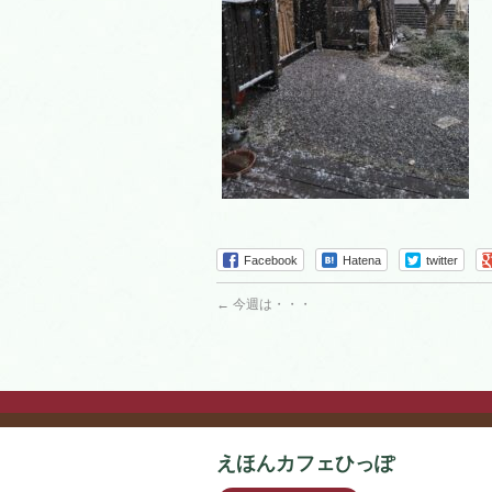
Facebook
Hatena
twitter
←
今週は・・・
えほんカフェひっぽ