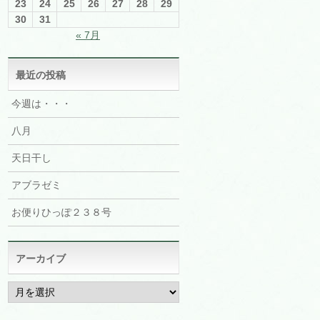
23
24
25
26
27
28
29
30
31
« 7月
最近の投稿
今週は・・・
八月
天日干し
アブラゼミ
お便りひっぽ２３８号
アーカイブ
ア
ー
カ