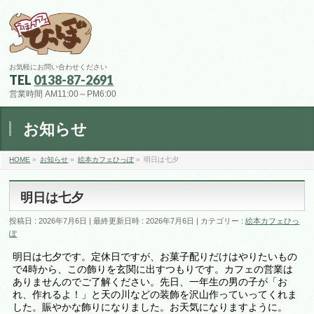
お気軽にお問い合わせください
TEL
0138-87-2691
営業時間 AM11:00～PM6:00
お知らせ
HOME
»
お知らせ
»
絵本カフェひっぽ
»
明日は七夕
明日は七夕
投稿日 : 2026年7月6日
最終更新日時 : 2026年7月6日
カテゴリー :
絵本カフェひっ
ぽ
明日は七夕です。定休日ですが、お菓子配りだけはやりたいもの
で4時から、この飾りを玄関に出すつもりです。カフェの営業は
ありませんのでご了解ください。先日、一年生の男の子が「お
れ、作れるよ！」と天の川などの装飾を沢山作っていってくれま
した。賑やかな飾りになりました。お天気になりますように。