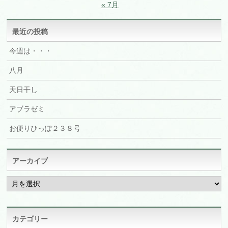
« 7月
最近の投稿
今週は・・・
八月
天日干し
アブラゼミ
お便りひっぽ２３８号
アーカイブ
ア
ー
カ
イ
ブ
カテゴリー