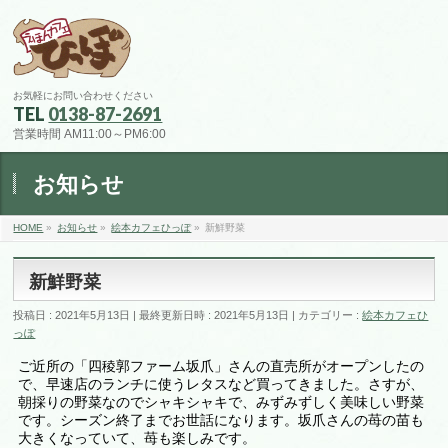
お気軽にお問い合わせください
TEL
0138-87-2691
営業時間 AM11:00～PM6:00
お知らせ
HOME
»
お知らせ
»
絵本カフェひっぽ
»
新鮮野菜
新鮮野菜
投稿日 : 2021年5月13日
最終更新日時 : 2021年5月13日
カテゴリー :
絵本カフェひ
っぽ
ご近所の「四稜郭ファーム坂爪」さんの直売所がオープンしたの
で、早速店のランチに使うレタスなど買ってきました。さすが、
朝採りの野菜なのでシャキシャキで、みずみずしく美味しい野菜
です。シーズン終了までお世話になります。坂爪さんの苺の苗も
大きくなっていて、苺も楽しみです。