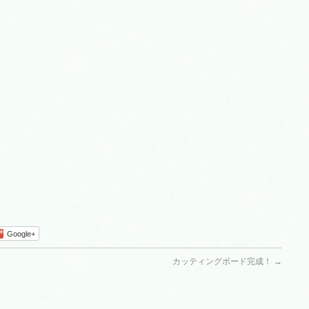
Google+
カッティングボード完成！
→