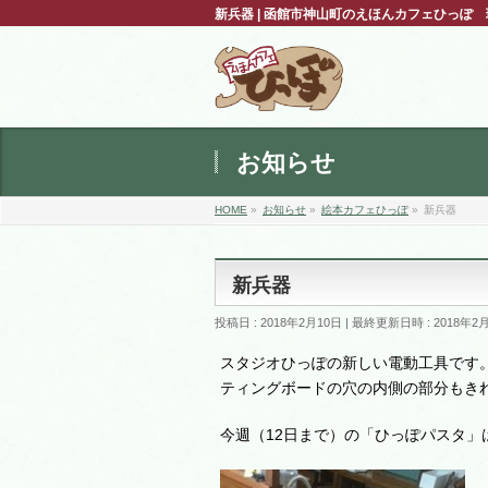
新兵器 | 函館市神山町のえほんカフェひっぽ
お知らせ
HOME
»
お知らせ
»
絵本カフェひっぽ
»
新兵器
新兵器
投稿日 : 2018年2月10日
最終更新日時 : 2018年2
スタジオひっぽの新しい電動工具です
ティングボードの穴の内側の部分もき
今週（12日まで）の「ひっぽパスタ