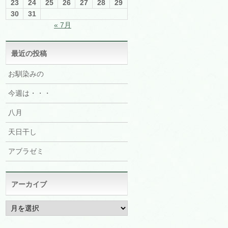
23
24
25
26
27
28
29
30
31
« 7月
最近の投稿
お馴染みの
今週は・・・
八月
天日干し
アブラゼミ
アーカイブ
ア
ー
カ