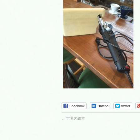
Facebook
Hatena
twitter
←
世界の絵本