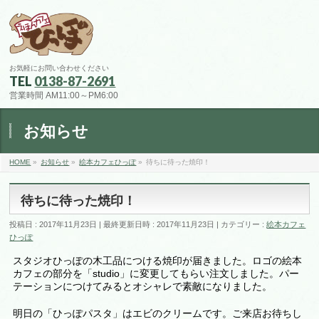
お気軽にお問い合わせください
TEL
0138-87-2691
営業時間 AM11:00～PM6:00
お知らせ
HOME
»
お知らせ
»
絵本カフェひっぽ
»
待ちに待った焼印！
待ちに待った焼印！
投稿日 : 2017年11月23日
最終更新日時 : 2017年11月23日
カテゴリー :
絵本カフェ
ひっぽ
スタジオひっぽの木工品につける焼印が届きました。ロゴの絵本
カフェの部分を「studio」に変更してもらい注文しました。パー
テーションにつけてみるとオシャレで素敵になりました。
明日の「ひっぽパスタ」はエビのクリームです。ご来店お待ちし