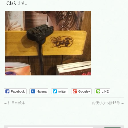
ております。
Facebook
Hatena
twitter
Google+
LINE
←
注目の絵本
お便りひっぽ16号
→