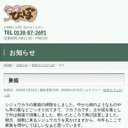
お気軽にお問い合わせください
TEL
0138-87-2691
営業時間 AM11:00～PM6:00
お知らせ
HOME
»
お知らせ
»
絵本カフェひっぽ
»
巣箱
巣箱
投稿日 : 2025年1月31日
最終更新日時 : 2025年1月31日
カテゴリー :
絵本カフェひ
っぽ
シジュウカラの巣箱の掃除をしました。中から綿のようなものや
ら草の葉などごっそり出てきて、フカフカです。土や泥を落とし
て中は熱湯で消毒しました。乾いたところで再び設置しました。
朝方、偵察に来るシジュウカラを見かけますから、今年もここで
家族を増やしてほしいなぁと思っています。