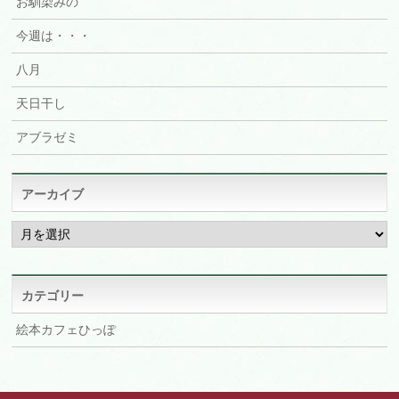
お馴染みの
今週は・・・
八月
天日干し
アブラゼミ
アーカイブ
ア
ー
カ
イ
ブ
カテゴリー
絵本カフェひっぽ