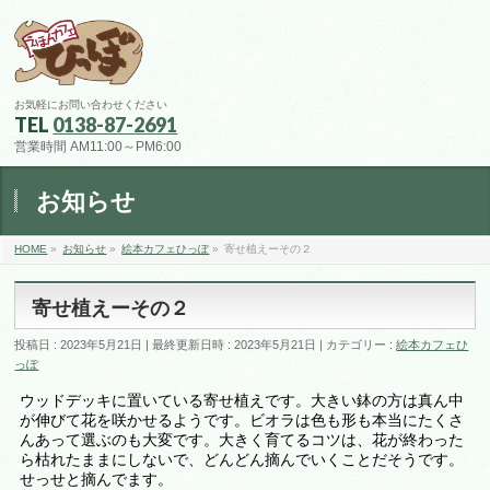
お気軽にお問い合わせください
TEL
0138-87-2691
営業時間 AM11:00～PM6:00
お知らせ
HOME
»
お知らせ
»
絵本カフェひっぽ
»
寄せ植えーその２
寄せ植えーその２
投稿日 : 2023年5月21日
最終更新日時 : 2023年5月21日
カテゴリー :
絵本カフェひ
っぽ
ウッドデッキに置いている寄せ植えです。大きい鉢の方は真ん中
が伸びて花を咲かせるようです。ビオラは色も形も本当にたくさ
んあって選ぶのも大変です。大きく育てるコツは、花が終わった
ら枯れたままにしないで、どんどん摘んでいくことだそうです。
せっせと摘んでます。