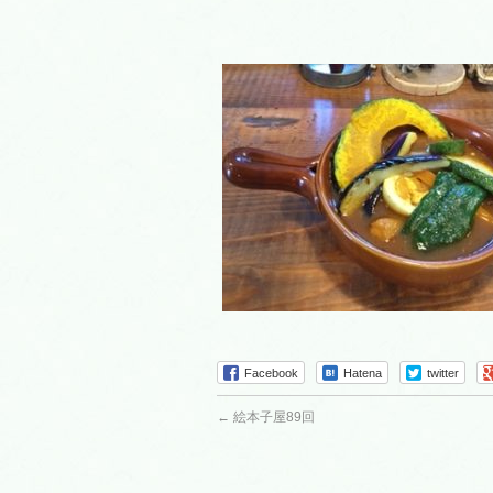
Facebook
Hatena
twitter
←
絵本子屋89回