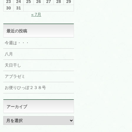
23
24
25
26
27
28
29
30
31
« 7月
最近の投稿
今週は・・・
八月
天日干し
アブラゼミ
お便りひっぽ２３８号
アーカイブ
ア
ー
カ