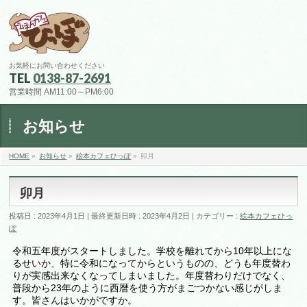
お気軽にお問い合わせください
TEL
0138-87-2691
営業時間 AM11:00～PM6:00
お知らせ
HOME
»
お知らせ
»
絵本カフェひっぽ
»
卯月
卯月
投稿日 : 2023年4月1日
最終更新日時 : 2023年4月2日
カテゴリー :
絵本カフェひっ
ぽ
令和五年度がスタートしました。学校を離れてから10年以上にな
るせいか、特に令和になってからというものの、どうも年度替わ
りが実感出来なくなってしまいました。年度替わりだけでなく、
普段から23年のように西暦を使う方がまごつかない感じがしま
す。皆さんはいかがですか。