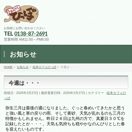
お気軽にお問い合わせください
TEL
0138-87-2691
営業時間 AM11:00～PM6:00
お知らせ
HOME
»
お知らせ
»
絵本カフェひっぽ
»
今週は・・・
今週は・・・
投稿日 : 2025年3月27日
最終更新日時 : 2025年3月27日
カテゴリー :
絵本カフェひ
っぽ
弥生三月は最後の週になりました。ぐっと春めいてきたかと思う
と強い風と寒の戻りの雨、そして黄砂、天気が乱れるのも三月の
特徴かもしれません。昨日２６日は九州の方で、真夏日３０℃を
記録したとか・・・。天気も気持ちも穏やかなのんびりとした春
を迎えたいものです。