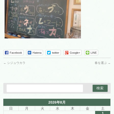
Facebook
Hatena
twitter
Google+
LINE
←
シジュウカラ
春を運ぶ
→
2026年8月
日
月
火
水
木
金
土
1