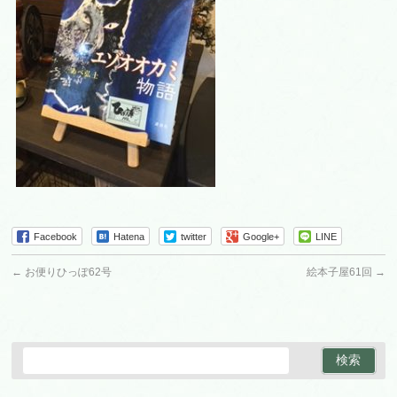
Facebook
Hatena
twitter
Google+
LINE
←
お便りひっぽ62号
絵本子屋61回
→