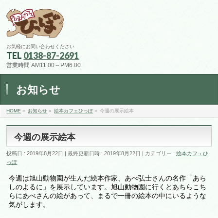
お気軽にお問い合わせください
TEL
0138-87-2691
営業時間 AM11:00～PM6:00
お知らせ
HOME
»
お知らせ
»
絵本カフェひっぽ
»
今週の展示絵本
今週の展示絵本
投稿日 : 2019年8月22日
最終更新日時 : 2019年8月22日
カテゴリー :
絵本カフェひ
っぽ
今週は旭山動物園が生んだ絵本作家、あべ弘士さんの名作「あら
しのよるに」を展示しています。旭山動物園に行くとあちらこち
らにあべさんの絵があって、まるで一冊の絵本の中にいるような
気がします。