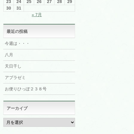
23
24
25
26
27
28
29
30
31
« 7月
最近の投稿
今週は・・・
八月
天日干し
アブラゼミ
お便りひっぽ２３８号
アーカイブ
ア
ー
カ