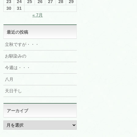
23
24
25
26
27
28
29
30
31
« 7月
最近の投稿
立秋ですが・・・
お馴染みの
今週は・・・
八月
天日干し
アーカイブ
ア
ー
カ