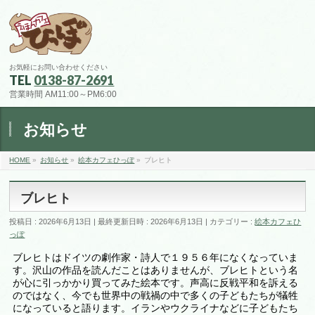
お気軽にお問い合わせください
TEL
0138-87-2691
営業時間 AM11:00～PM6:00
お知らせ
HOME
»
お知らせ
»
絵本カフェひっぽ
»
ブレヒト
ブレヒト
投稿日 : 2026年6月13日
最終更新日時 : 2026年6月13日
カテゴリー :
絵本カフェひ
っぽ
ブレヒトはドイツの劇作家・詩人で１９５６年になくなっていま
す。沢山の作品を読んだことはありませんが、ブレヒトという名
が心に引っかかり買ってみた絵本です。声高に反戦平和を訴える
のではなく、今でも世界中の戦禍の中で多くの子どもたちが犠牲
になっていると語ります。イランやウクライナなどに子どもたち