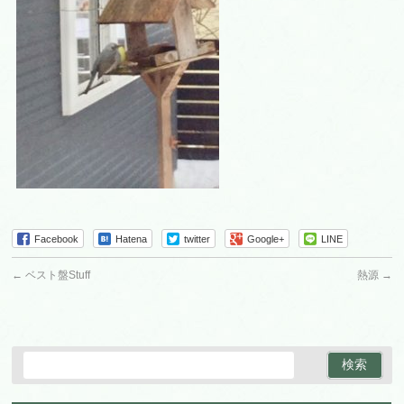
Facebook
Hatena
twitter
Google+
LINE
←
ベスト盤Stuff
熱源
→