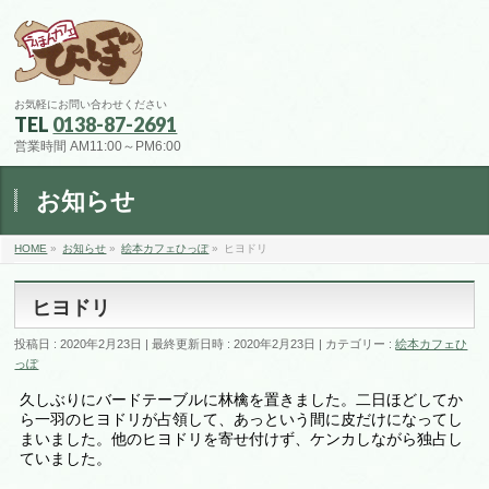
お気軽にお問い合わせください
TEL
0138-87-2691
営業時間 AM11:00～PM6:00
お知らせ
HOME
»
お知らせ
»
絵本カフェひっぽ
»
ヒヨドリ
ヒヨドリ
投稿日 : 2020年2月23日
最終更新日時 : 2020年2月23日
カテゴリー :
絵本カフェひ
っぽ
久しぶりにバードテーブルに林檎を置きました。二日ほどしてか
ら一羽のヒヨドリが占領して、あっという間に皮だけになってし
まいました。他のヒヨドリを寄せ付けず、ケンカしながら独占し
ていました。