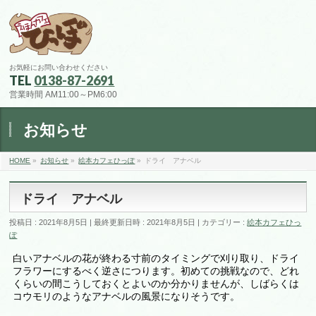
お気軽にお問い合わせください
TEL
0138-87-2691
営業時間 AM11:00～PM6:00
お知らせ
HOME
»
お知らせ
»
絵本カフェひっぽ
»
ドライ アナベル
ドライ アナベル
投稿日 : 2021年8月5日
最終更新日時 : 2021年8月5日
カテゴリー :
絵本カフェひっ
ぽ
白いアナベルの花が終わる寸前のタイミングで刈り取り、ドライ
フラワーにするべく逆さにつります。初めての挑戦なので、どれ
くらいの間こうしておくとよいのか分かりませんが、しばらくは
コウモリのようなアナベルの風景になりそうです。