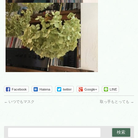
Facebook
Hatena
twitter
Google+
LINE
←
いつでもマスク
取っ手もとっても
→