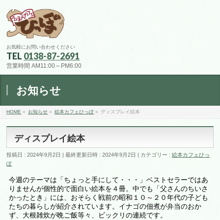
お気軽にお問い合わせください
TEL
0138-87-2691
営業時間 AM11:00～PM6:00
お知らせ
HOME
»
お知らせ
»
絵本カフェひっぽ
»
ディスプレイ絵本
ディスプレイ絵本
投稿日 : 2024年9月2日
最終更新日時 : 2024年9月2日
カテゴリー :
絵本カフェひっ
ぽ
今週のテーマは「ちょっと手にして・・・」ベストセラーではあ
りませんが個性的で面白い絵本を４冊。中でも「父さんのちいさ
かったとき」には、おそらく戦前の昭和１０～２０年代の子ども
たちの暮らしが紹介されています。イナゴの佃煮が弁当のおか
ず、大根雑炊が晩ご飯等々、ビックリの連続です。