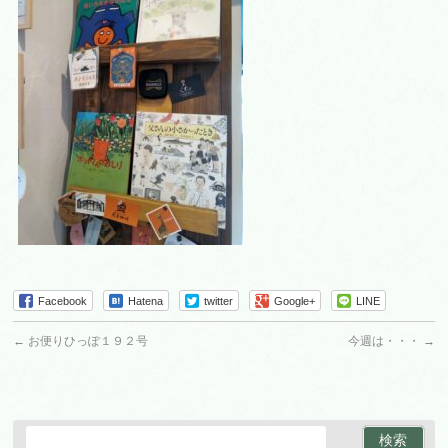
Facebook
Hatena
twitter
Google+
LINE
←
お便りひっぽ１９２号
今週は・・・
→