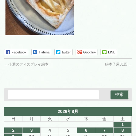
Facebook
Hatena
twitter
Google+
LINE
←
今週のディスプレイ絵本
絵本子屋81回
→
2026年8月
日
月
火
水
木
金
土
1
2
3
4
5
6
7
8