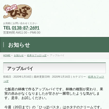
お気軽にお問い合わせください
TEL
0138-87-2691
営業時間 AM11:00～PM6:00
お知らせ
HOME
»
お知らせ
»
絵本カフェひっぽ
»
アップルパイ
アップルパイ
投稿日 : 2020年1月16日
最終更新日時 : 2020年1月16日
カテゴリー :
絵本カフェひ
っぽ
七飯産の林檎で作るアップルパイです。林檎の種類が変わり、果
実の赤みがなくなりましたが甘さが一層増したような気がしま
す。是非、お試しください。
今週（20日まで）の「ひっぽパスタ」はホタテのクリームです。