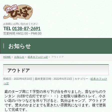
お気軽にお問い合わせください
TEL
0138-87-2691
営業時間 AM11:00～PM6:00
お知らせ
HOME
»
お知らせ
»
絵本カフェひっぽ
»
アウトドア
アウトドア
投稿日 : 2022年6月10日
最終更新日時 : 2022年6月13日
カテゴリー :
絵本カフェひ
っぽ
庭のタープ席にＴ字型の吊り下げ台を作りました。昔ながらのラ
ンタン（ŁEÐで点灯ですが・・・）と蚊取り線香のトレイ、小さ
い花のバケツなどを吊り下げると、気分はキャンプ、アウトドア
です。焚火のかまどまでも置きたい雰囲気になります。後で塗装
して完成です。