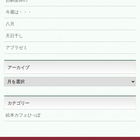
お馴染みの
今週は・・・
八月
天日干し
アブラゼミ
アーカイブ
ア
ー
カ
イ
ブ
カテゴリー
絵本カフェひっぽ