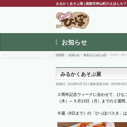
みるかくあそぶ展 | 函館市神山町のえほんカ
お知らせ
HOME
»
お知らせ
»
絵本カフェひっぽ
»
みるかくあ
みるかくあそぶ展
投稿日 : 2019年4月7日
最終更新日時 : 2019年4月
２周年記念ウィークに合わせて、ひな
（木）～５月13日（月）までの２週
今週（8
日まで）の「ひっぽパスタ」は