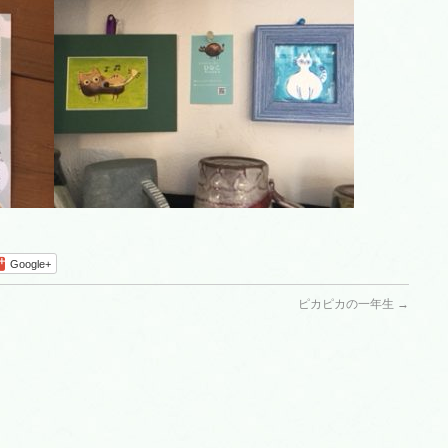
Google+
ピカピカの一年生
→