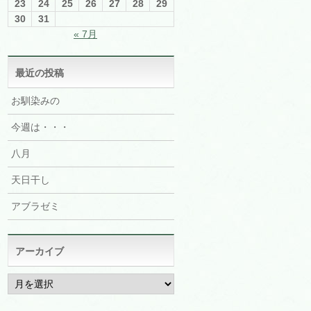
23
24
25
26
27
28
29
30
31
« 7月
最近の投稿
お馴染みの
今週は・・・
八月
天日干し
アブラゼミ
アーカイブ
ア
ー
カ