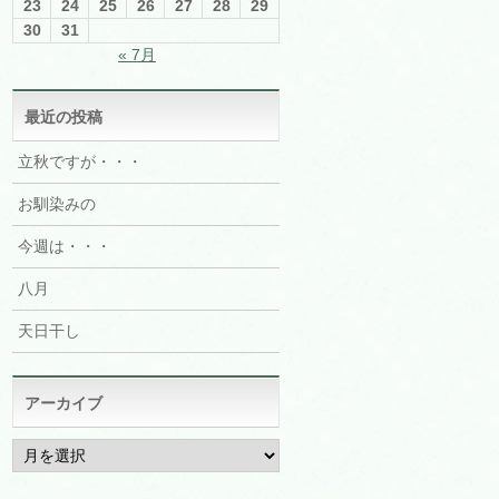
23
24
25
26
27
28
29
30
31
« 7月
最近の投稿
立秋ですが・・・
お馴染みの
今週は・・・
八月
天日干し
アーカイブ
ア
ー
カ