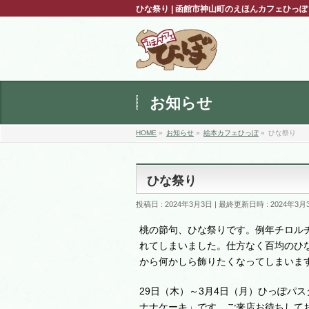
ひな祭り | 函館市神山町のえほんカフェひっ
お知らせ
HOME
»
お知らせ
»
絵本カフェひっぽ
»
ひな祭り
ひな祭り
投稿日 : 2024年3月3日
最終更新日時 : 2024年3月
桃の節句、ひな祭りです。例年チロル
れてしまいました。仕方なく百均のひ
から何かしら飾りたくなってしまいま
29日（木）～3月4日（月）ひっぽパ
ナナケーキ
」です。ご来店お待ちして