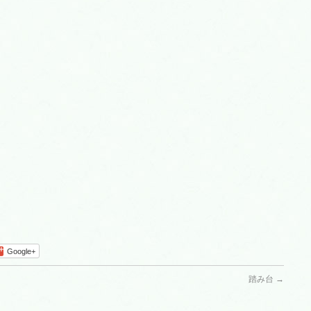
Google+
踏み台
→