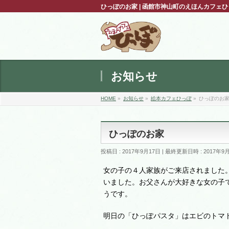
ひっぽのお家 | 函館市神山町のえほんカフェ
お知らせ
HOME
»
お知らせ
»
絵本カフェひっぽ
»
ひっぽのお
ひっぽのお家
投稿日 : 2017年9月17日
最終更新日時 : 2017年9
女の子の４人家族がご来店されました
いました。お父さんが大好きな女の子
うです。
明日の「ひっぽパスタ」はエビのトマ