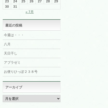
23
24
25
26
27
28
29
30
31
« 7月
最近の投稿
今週は・・・
八月
天日干し
アブラゼミ
お便りひっぽ２３８号
アーカイブ
ア
ー
カ