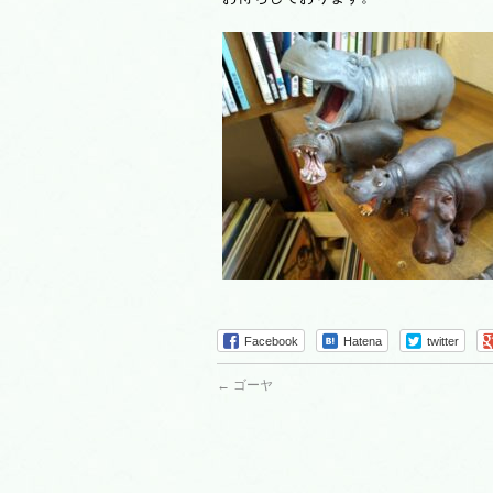
Facebook
Hatena
twitter
←
ゴーヤ