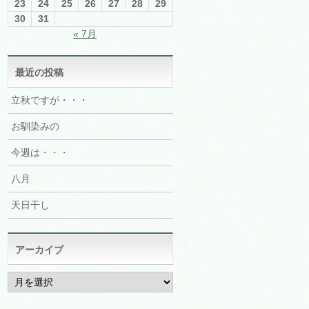
23
24
25
26
27
28
29
30
31
« 7月
最近の投稿
立秋ですが・・・
お馴染みの
今週は・・・
八月
天日干し
アーカイブ
ア
ー
カ