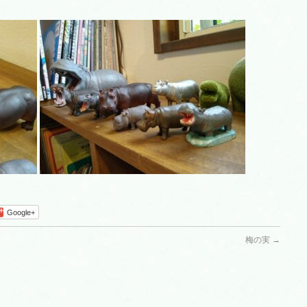
Google+
梅の実
→