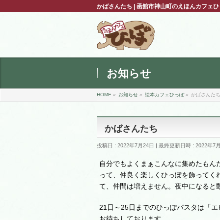
かばさんたち | 函館市神山町のえほんカフェ
お知らせ
HOME
»
お知らせ
»
絵本カフェひっぽ
»
かばさんた
かばさんたち
投稿日 : 2022年7月24日
最終更新日時 : 2022年7
自分でもよくまぁこんなに集めたもん
って、仲良く楽しくひっぽを飾ってく
て、仲間は増えません。夜中になると
21日～25日までのひっぽパスタは「
お待ちしております。