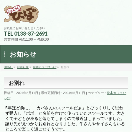
お気軽にお問い合わせください
TEL
0138-87-2691
営業時間 AM11:00～PM6:00
お知らせ
HOME
»
お知らせ
»
絵本カフェひっぽ
»
お別れ
お別れ
投稿日 : 2024年5月11日
最終更新日時 : 2024年5月11日
カテゴリー :
絵本カフェひ
っぽ
5年ほど前に、「カバさんのスツールだぁ」とびっくりして思わ
ず購入し「ポポ」と名前を付けて使っていたスツールです。大き
くて子どもが座ると落ちてしまうので最近はしまっていました。
譲り先が見つかりお別れとなりました。牛さんやサイさんもいる
ところで楽しく過ごせそうです。