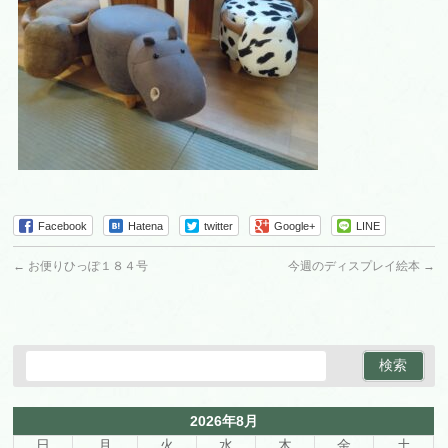
Facebook
Hatena
twitter
Google+
LINE
←
お便りひっぽ１８４号
今週のディスプレイ絵本
→
2026年8月
日
月
火
水
木
金
土