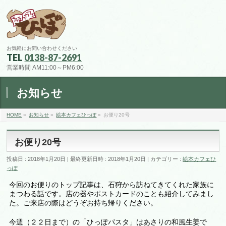
お気軽にお問い合わせください
TEL
0138-87-2691
営業時間 AM11:00～PM6:00
お知らせ
HOME
»
お知らせ
»
絵本カフェひっぽ
»
お便り20号
お便り20号
投稿日 : 2018年1月20日
最終更新日時 : 2018年1月20日
カテゴリー :
絵本カフェひ
っぽ
今回のお便りのトップ記事は、石狩から訪ねてきてくれた家族に
まつわる話です。店の器やポストカードのことも紹介してみまし
た。ご来店の際はどうぞお持ち帰りください。
今週（２２日まで）の「ひっぽパスタ」はあさりの和風生姜で