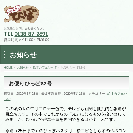
お気軽にお問い合わせください
TEL
0138-87-2691
営業時間 AM11:00～PM6:00
お知らせ
HOME
»
お知らせ
»
絵本カフェひっぽ
»
お便りひっぽ82号
お便りひっぽ82号
投稿日 : 2020年5月23日
最終更新日時 : 2020年5月23日
カテゴリー :
絵本カフェひ
っぽ
この頃の世の中はコロナ一色で、テレビも新聞も批判的な報道が
目立ちます。その中でこれからの「光」になるものを拾い出して
みました。ひっぽの絵本子屋を再開できる日が楽しみです。
今週（25日まで）のひっぽパスタは「桜エビとしらすのペペロン