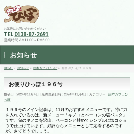
お気軽にお問い合わせください
TEL
0138-87-2691
営業時間 AM11:00～PM6:00
お知らせ
HOME
»
お知らせ
»
絵本カフェひっぽ
»
お便りひっぽ１９６号
お便りひっぽ１９６号
投稿日 : 2024年11月4日
最終更新日時 : 2024年11月4日
カテゴリー :
絵本カフェひ
っぽ
１９６号のメイン記事は、11月のおすすめメニューです。特に力
を入れているのは、新メニュー「キノコとベーコンの塩パスタ」
です。旬のキノコを沢山、ベーコンと炒めてシンプルに塩コショ
ウで仕上げています。好評ならメニューとして定着するのです
が、さてどうでしょう。