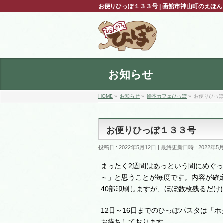
お便りひっぽ１３３号 | 函館市神山町のえ
お知らせ
HOME
»
お知らせ
»
絵本カフェひっぽ
»
お便りひっ
お便りひっぽ１３３号
投稿日 : 2022年5月12日
最終更新日時 : 2022年5
まったく2週間はあっという間にめぐ
～」と思うことが毎度です。内容が確
40部印刷しますが、ほぼ数枚残るだけ
12日～16日までのひっぽパスタは「
お待ちしております。