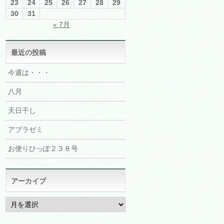
23
24
25
26
27
28
29
30
31
« 7月
最近の投稿
今週は・・・
八月
天日干し
アブラゼミ
お便りひっぽ２３８号
アーカイブ
ア
ー
カ