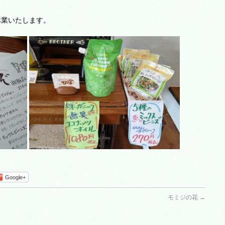
休業いたします。
Google+
モミジの花
→